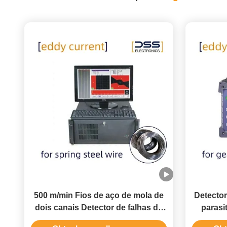
500 m/min Fios de aço de mola de
Detector
dois canais Detector de falhas de
parasit
corrente Eddy Inspeção não
engrena