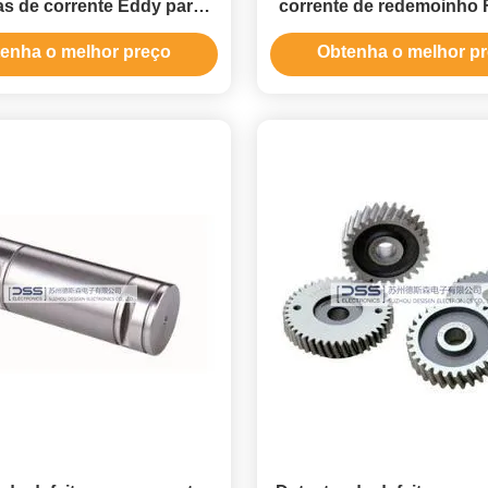
as de corrente Eddy para
corrente de redemoinho
tubos de cobre
para detecção de racha
enha o melhor preço
Obtenha o melhor p
solda