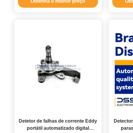
Obtenha o melhor preço
Obt
destrutiva
Detetor de falhas de corrente Eddy
Detector
portátil automatizado digital
paras