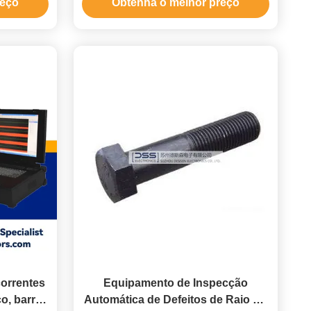
reço
Obtenha o melhor preço
independente
correntes
Equipamento de Inspecção
ço, barras
Automática de Defeitos de Raio ET