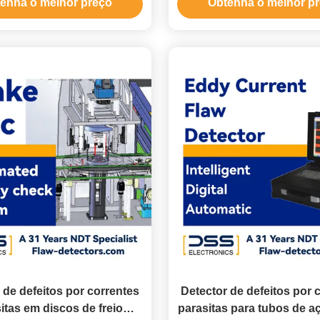
enha o melhor preço
Obtenha o melhor p
linha
 de defeitos por correntes
Detector de defeitos por 
itas em discos de freio
parasitas para tubos de a