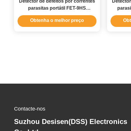
Detector de defeitos por correntes
Detector
parasitas portátil FET-9HS
parasi
Inspeção de fissuras em rodas e
fissura
Obtenha o melhor preço
Obt
ilhós
pi
Contacte-nos
Suzhou Desisen(DSS) Electronics