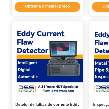
inteligente
totalm
Obtenha o melhor preço
Obt
Detetor de falhas de corrente Eddy
Inspecçã