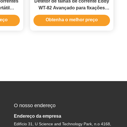
correntes
Detetor de falhas de corrente Eddy
tátil
WT-82 Avançado para fixações
s em
metálicas
reço
Obtenha o melhor preço
O nosso endereço
Endereço da empresa
Edifício 31, U Science and Technology Park, n.o 4168,