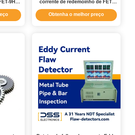
 FET-9HS
corrente de redemoinho de FET-
duras de
9HS para a detecção de quebra do
reço
Obtenha o melhor preço
eixo