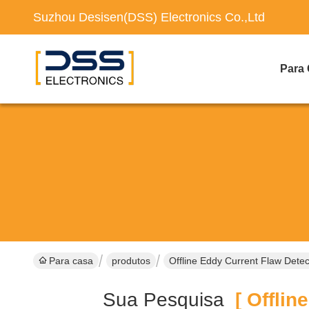
Suzhou Desisen(DSS) Electronics Co.,Ltd
Para
Para casa
produtos
Offline Eddy Current Flaw Detec
Sua Pesquisa
[ Offline