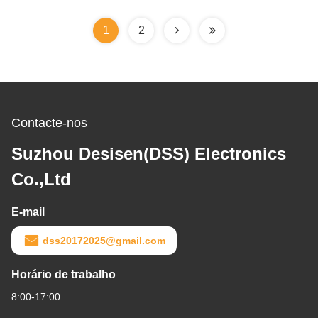
Parasita FET-7.2
1
2
Contacte-nos
Suzhou Desisen(DSS) Electronics
Co.,Ltd
E-mail
dss20172025@gmail.com
Horário de trabalho
8:00-17:00