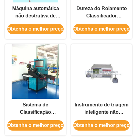
Máquina automática
Dureza do Rolamento
não destrutiva de
Classificador
classificação de dureza
Automático de Corrente
Obtenha o melhor preço
Obtenha o melhor preço
do aço com três
Parasita Sem Perdas
interfaces de exibição:
gráfico de barras,
gráfico de cursor e
número EHS-2
Sistema de
Instrumento de triagem
Classificação
inteligente não
Automática Completa
destrutivo ZGF-III
Obtenha o melhor preço
Obtenha o melhor preço
de Detecção de
Fissuras por Corrente