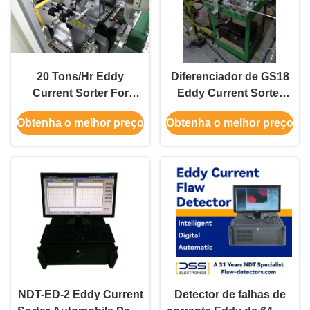
20 Tons/Hr Eddy
Diferenciador de GS18
Current Sorter For
Eddy Current Sorter
Material que classifica
200mm Max Part Size
Obtenha o melhor preço
Obtenha o melhor preço
com Mínimo Sorting
Eddy Current 0.2m Min
Profundidade 2mm
Sorting Height
NDT-ED-2 Eddy Current
Detector de falhas de