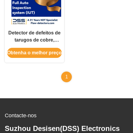
Detector de defeitos de
tarugos de cobre,
inspeção ultrassônica
Obtenha o melhor preço
automatizada por
imersão em linha
1
Contacte-nos
Suzhou Desisen(DSS) Electronics