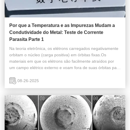
Por que a Temperatura e as Impurezas Mudam a
Condutividade do Metal: Teste de Corrente
Parasita Parte 1
Na teoria eletrônica, os elétrons carregados negativamente
orbitam o núcleo (carga positiva) em órbitas fixas.Os
materiais em que os elétrons são facilmente atraídos por
um campo elétrico externo e voam fora de suas órbitas para
se tornarem elétrons livres são chamados condutoresOs
metais são ...
08-26-2025