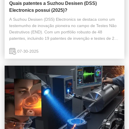
Quais patentes a Suzhou Desisen (DSS)
Electronics possui (2025)?
A Suzhou Desisen (DSS) Electronics se destaca como um
testemunho de inovação pioneira no campo de Testes Não
Destrutivos (END). Com um portfólio robusto de 48
patentes, incluindo 19 patentes de invenção e testes de 29
patentes de modelo de utilidade, nossa propriedade
intelectual significa um ...
07-30-2025