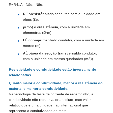
R
=
R·
L.A.
- Não.
- Não.
R
É o
resistência
do condutor, com a unidade em
ohms (Ω).
ρ
(rho) é o
resistência
, com a unidade em
ohmmetros (Ω·m).
L
É o
comprimento
do condutor, com a unidade em
metros (m).
A
É o
área da secção transversal
do condutor,
com a unidade em metros quadrados (
m
2
)).
Resistividade e condutividade estão inversamente
relacionadas.
Quanto maior a condutividade, menor a resistência do
material e melhor a condutividade.
Na tecnologia de teste de corrente de redemoinho, a
condutividade não requer valor absoluto, mas valor
relativo.que é uma unidade não internacional que
representa a condutividade do metal.