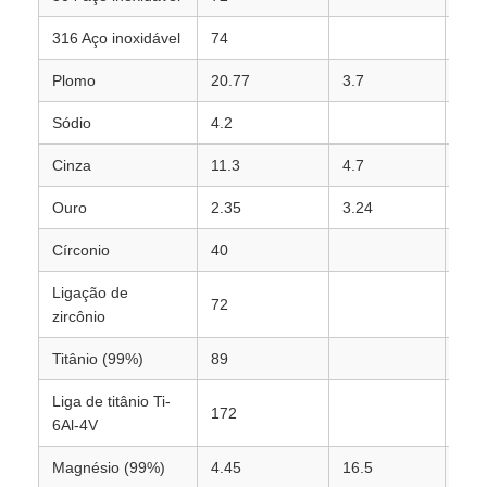
316 Aço inoxidável
74
0.1
Plomo
20.77
3.7
0.4
Sódio
4.2
2.3
Cinza
11.3
4.7
0.8
Ouro
2.35
3.24
4.2
Círconio
40
0.2
Ligação de
72
0.1
zircônio
Titânio (99%)
89
0.1
Liga de titânio Ti-
172
0.0
6Al-4V
Magnésio (99%)
4.45
16.5
2.2