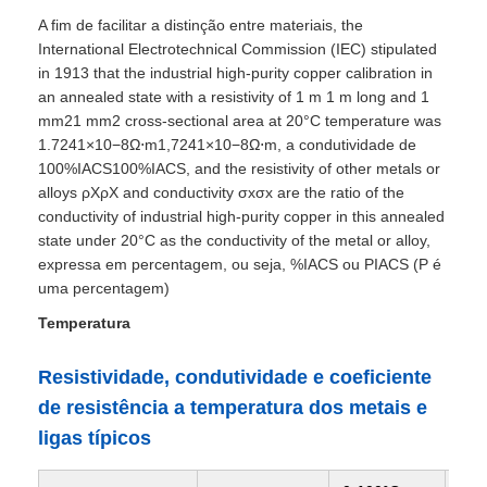
A fim de facilitar a distinção entre materiais, the
International Electrotechnical Commission (IEC) stipulated
in 1913 that the industrial high-purity copper calibration in
an annealed state with a resistivity of 1 m 1 m long and 1
mm21 mm2 cross-sectional area at 20°C temperature was
1.7241×10−8Ω⋅m1,7241×10−8Ω⋅m, a condutividade de
100%IACS100%IACS, and the resistivity of other metals or
alloys ρXρX and conductivity σxσx are the ratio of the
conductivity of industrial high-purity copper in this annealed
state under 20°C as the conductivity of the metal or alloy,
expressa em percentagem, ou seja, %IACS ou PIACS (P é
uma percentagem)
Temperatura
Resistividade, condutividade e coeficiente
de resistência a temperatura dos metais e
ligas típicos