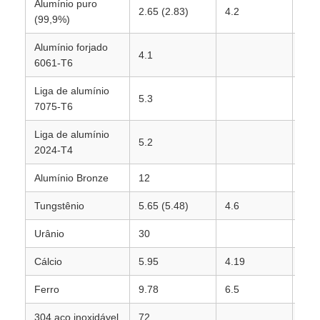
Alumínio puro
2.65 (2.83)
4.2
3.7
(99,9%)
Alumínio forjado
4.1
2.4
6061-T6
Liga de alumínio
5.3
1.8
7075-T6
Liga de alumínio
5.2
1.9
2024-T4
Alumínio Bronze
12
0.8
Tungstênio
5.65 (5.48)
4.6
1.7
Urânio
30
0.3
Cálcio
5.95
4.19
1.6
Ferro
9.78
6.5
1.0
304 aço inoxidável
72
0.1