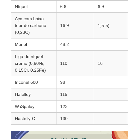
Níquel
6.8
6.9
1.4
Aço com baixo
teor de carbono
16.9
1,5-5)
0.5
(0,23C)
Monel
48.2
0.2
Liga de níquel-
cromo (0,60Ni,
110
16
0.0
0,15Cr, 0,25Fe)
Inconel 600
98
0.1
Hafelloy
115
0.0
WaSpaloy
123
0.0
Hastelly-C
130
0.0