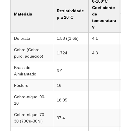
0-100°C
Con
Coeficiente
Resistividade
Materiais
de
ρ a 20°C
temperatura
x10
γ
De prata
1.58 ((1.65)
4.1
6.3
Cobre (Cobre
1.724
4.3
5.8
puro, aquecido)
Brass do
6.9
1.4
Almirantado
Fósforo
16
0.6
Cobre-níquel 90-
18.95
0.5
10
Cobre-níquel 70-
37.4
0.2
30 (70Cu-30Ni)