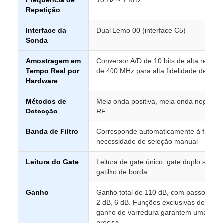
Repetição
Interface da
Dual Lemo 00 (interface C5)
Sonda
Amostragem em
Conversor A/D de 10 bits de alta resol
Tempo Real por
de 400 MHz para alta fidelidade de for
Hardware
Métodos de
Meia onda positiva, meia onda negativa
Detecção
RF
Banda de Filtro
Corresponde automaticamente à frequê
necessidade de seleção manual
Leitura do Gate
Leitura de gate único, gate duplo seleci
gatilho de borda
Ganho
Ganho total de 110 dB, com passos sele
2 dB, 6 dB. Funções exclusivas de ajus
ganho de varredura garantem uma detec
precisa