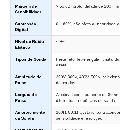
Margem de
> 65 dB (profundidade de 200 mm, furo
Sensibilidade
Supressão
0 ~ 80%, não afeta a linearidade ou ga
Digital
Nível de Ruído
≤ 9%
Elétrico
Tipos de Sonda
Feixe reto, feixe angular, cristal duplo
direta
Amplitude do
200V, 300V, 400V, 500V, selecionável p
Pulso
de sondas
Largura do
Ajustável continuamente de 80 ns ~ 510
Pulso
diferentes frequências de sonda
Amortecimento
200Ω, 500Ω ajustável para atender a dif
da Sonda
sensibilidade e resolução
Frequência de
10 Hz ~ 1 KHz