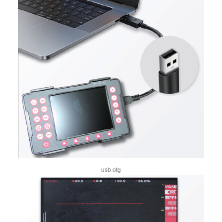
usb otg