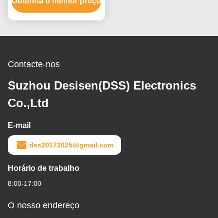
Obtenha o melhor preço
Display a cores de alta
resolução
Contacte-nos
Suzhou Desisen(DSS) Electronics
Co.,Ltd
E-mail
dss20172025@gmail.com
Horário de trabalho
8:00-17:00
O nosso endereço