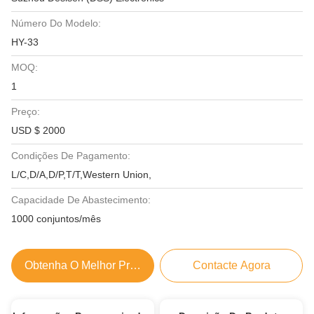
Número Do Modelo:
HY-33
MOQ:
1
Preço:
USD $ 2000
Condições De Pagamento:
L/C,D/A,D/P,T/T,Western Union,
Capacidade De Abastecimento:
1000 conjuntos/mês
Obtenha O Melhor Preço
Contacte Agora