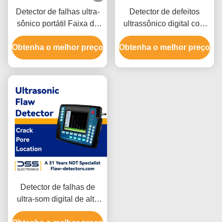
Detector de falhas ultra-
Detector de defeitos
sônico portátil Faixa de
ultrassônico digital com
digitalização 0-6000 mm
medição automática HY-
Obtenha o melhor preço
Frequência de operação
Obtenha o melhor preço
350
0,4-20 MHz
Detector de falhas de
ultra-som digital de alta
velocidade 640*480