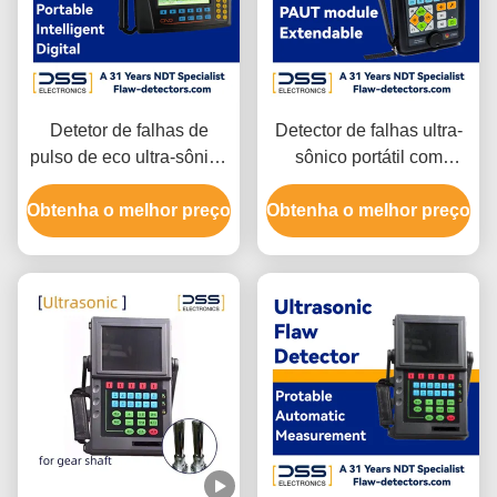
Detetor de falhas de
Detector de falhas ultra-
pulso de eco ultra-sônico
sônico portátil com
Detetor de falhas de
extensão do módulo
metal ultra-sônico HY-580
Obtenha o melhor preço
Obtenha o melhor preço
PAUT.