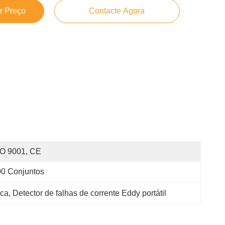
r Preço
Contacte Agora
SO 9001, CE
0 Conjuntos
ica
, 
Detector de falhas de corrente Eddy portátil