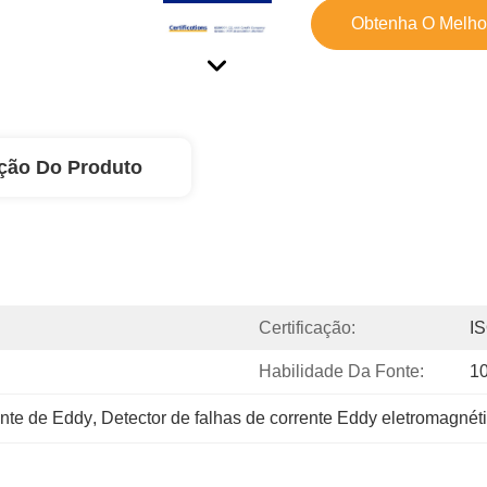
Obtenha O Melho
ção Do Produto
Certificação:
I
Habilidade Da Fonte:
10
ente de Eddy
, 
Detector de falhas de corrente Eddy eletromagnét