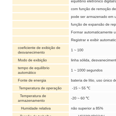
equilíbrio eletrónico digital
com função de remoção de s
pode ser armazenado em u
função de expansão de repro
Formar automaticamente um 
Registrar e exibir automat
coeficiente de exibição de
1 ~ 100
desvanecimento
Modo de exibição
linha sólida, desvanecimen
tempo de equilíbrio
1 ~ 1000 segundos
automático
Fonte de energia
bateria de lítio, uso único 
Temperatura de operação
-15 ~ 55 ℃
Temperatura de
-20 ~ 60 ℃
armazenamento
Humidade relativa
não superior a 85%