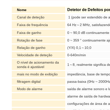
Detetor de Defeitos po
Nome
Canal de deteção
1 (pode ser estendido de 
Faixa de frequência
64 Hz～2 MHz, satisfazendo
Faixa de ganho
0 ~ 90,0 dB continuamente 
Rotação de fase
0 ~ 359 ° continuamente aj
Relação de ganho
(Y/X) 0,1～10,0
Velocidade de deteção
0-640m/min
O nível de acionamento da
1～8, realmente significa d
sonda é ajustável
mais no modo de exibição
impedância, base de tempo
filtragem digital
passa-baixa (0Hz ~ 2000Hz
Modo de alarme
saída de alarme sonoro e 
alarme de saída de hardwa
configurações de área de a