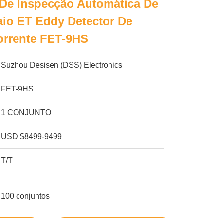
De Inspecção Automática De
aio ET Eddy Detector De
orrente FET-9HS
Suzhou Desisen (DSS) Electronics
FET-9HS
1 CONJUNTO
USD $8499-9499
T/T
100 conjuntos