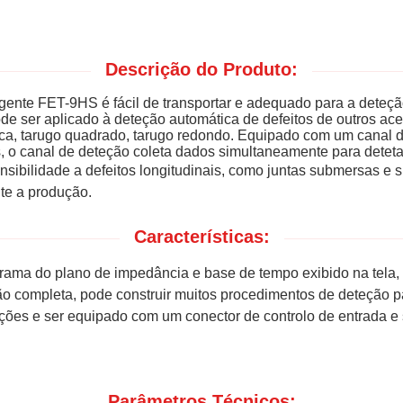
Descrição do Produto:
ligente FET-9HS é fácil de transportar e adequado para a deteção 
de ser aplicado à deteção automática de defeitos de outros ac
placa, tarugo quadrado, tarugo redondo. Equipado com um canal 
 o canal de deteção coleta dados simultaneamente para detetar f
ensibilidade a defeitos longitudinais, como juntas submersas e 
te a produção.
Características:
rama do plano de impedância e base de tempo exibido na tela, 
ão completa, pode construir muitos procedimentos de deteção pa
ações e ser equipado com um conector de controlo de entrada e 
Parâmetros Técnicos: