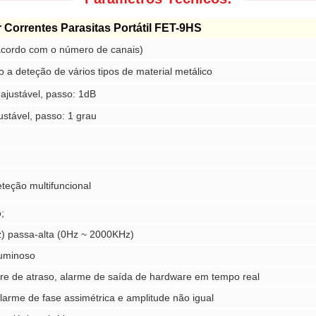
r Correntes Parasitas Portátil FET-9HS
acordo com o número de canais)
 a deteção de vários tipos
de
material metálico
ajustável, passo: 1dB
ustável, passo: 1 grau
eteção multifuncional
;
) passa-alta (0Hz ~ 2000KHz)
luminoso
re de atraso, alarme de saída de hardware em tempo real
larme de fase assimétrica e amplitude não igual