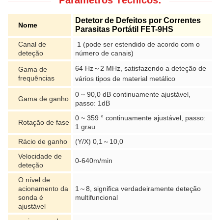
Parâmetros Técnicos:
Detetor de Defeitos por Correntes
Nome
Parasitas Portátil FET-9HS
Canal de
1 (pode ser estendido de acordo com o
deteção
número de canais)
64 Hz～2 MHz, satisfazendo a deteção de
Gama de
frequências
vários tipos
de
material metálico
0 ~ 90,0 dB continuamente ajustável,
Gama de ganho
passo: 1dB
0 ~ 359 ° continuamente ajustável, passo:
Rotação de fase
1 grau
Rácio de ganho
(Y/X) 0,1～10,0
Velocidade de
0-640m/min
deteção
O nível de
acionamento da
1～8, significa verdadeiramente deteção
sonda é
multifuncional
ajustável