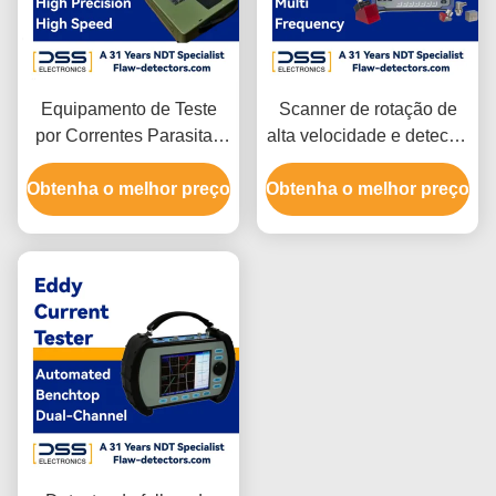
Equipamento de Teste
Scanner de rotação de
por Correntes Parasitas
alta velocidade e detector
de Alta Precisão e Alta
de falhas de corrente
Obtenha o melhor preço
Velocidade Portátil FET-
Obtenha o melhor preço
Eddy portátil
GS18J