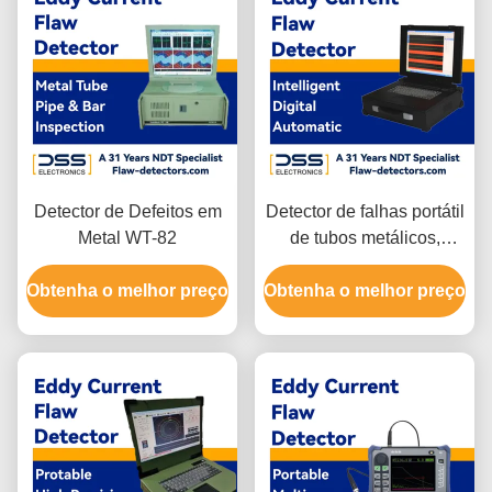
Detector de Defeitos em
Detector de falhas portátil
Metal WT-82
de tubos metálicos,
hastes, fios, tubos, hastes
Obtenha o melhor preço
Obtenha o melhor preço
de aço, fios de cobre fios
de alumínio teste FET-
9HS