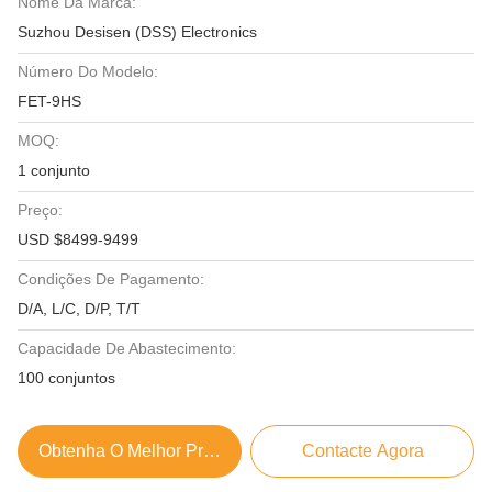
Nome Da Marca:
Suzhou Desisen (DSS) Electronics
Número Do Modelo:
FET-9HS
MOQ:
1 conjunto
Preço:
USD $8499-9499
Condições De Pagamento:
D/A, L/C, D/P, T/T
Capacidade De Abastecimento:
100 conjuntos
Obtenha O Melhor Preço
Contacte Agora