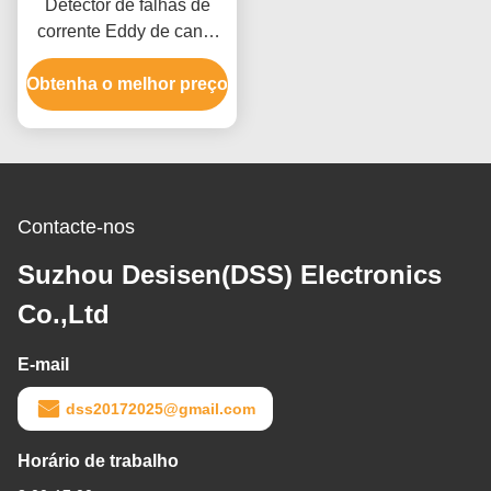
Detector de falhas de
corrente Eddy de canal
duplo
Obtenha o melhor preço
Contacte-nos
Suzhou Desisen(DSS) Electronics
Co.,Ltd
E-mail
dss20172025@gmail.com
Horário de trabalho